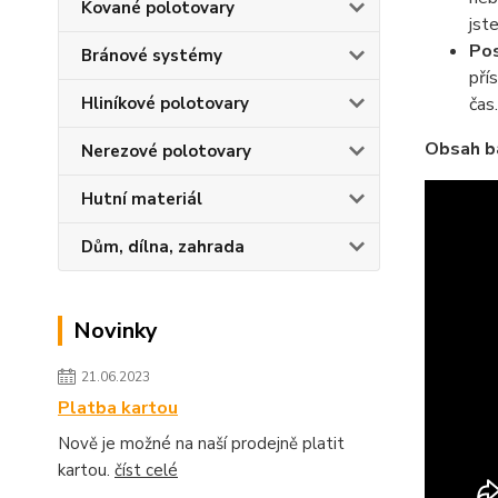
Kované polotovary
jst
Pos
Bránové systémy
pří
čas.
Hliníkové polotovary
Obsah b
Nerezové polotovary
Hutní materiál
Dům, dílna, zahrada
Novinky
21.06.2023
Platba kartou
Nově je možné na naší prodejně platit
kartou.
číst celé