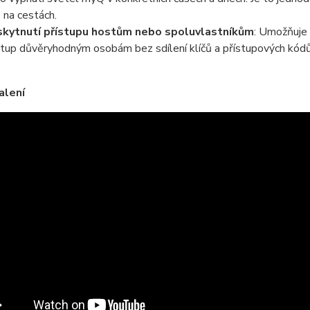
e na cestách.
kytnutí přístupu hostům nebo spoluvlastníkům
: Umožňuje
stup důvěryhodným osobám bez sdílení klíčů a přístupových kódů
alení