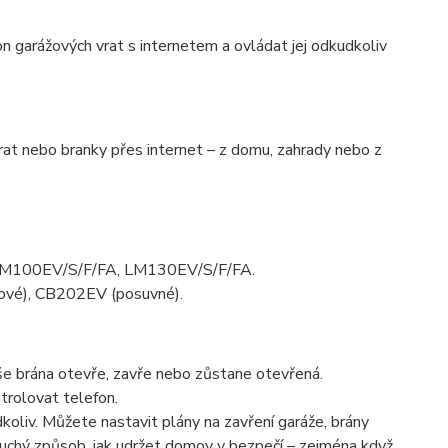
n garážových vrat s internetem a ovládat jej odkudkoliv
at nebo branky přes internet – z domu, zahrady nebo z
 LM100EV/S/F/FA, LM130EV/S/F/FA.
lové), CB202EV (posuvné).
aše brána otevře, zavře nebo zůstane otevřená.
trolovat telefon.
koliv. Můžete nastavit plány na zavření garáže, brány
duchý způsob, jak udržet domov v bezpečí – zejména když