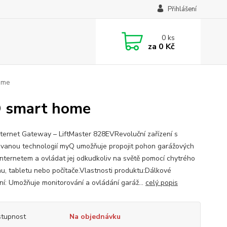
Přihlášení
0
ks
za
0 Kč
home
Q smart home
ternet Gateway – LiftMaster 828EVRevoluční zařízení s
ovanou technologií myQ umožňuje propojit pohon garážových
 internetem a ovládat jej odkudkoliv na světě pomocí chytrého
nu, tabletu nebo počítače.Vlastnosti produktu:Dálkové
ní: Umožňuje monitorování a ovládání garáž...
celý popis
tupnost
Na objednávku