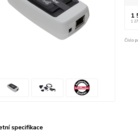
1 
1 2
Číslo p
tní specifikace