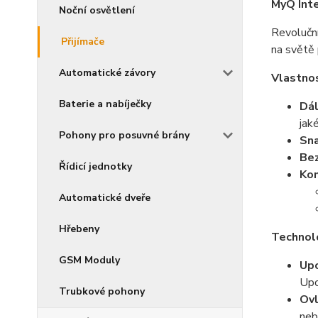
MyQ Int
Noční osvětlení
Revoluční
Přijímače
na světě 
Automatické závory
Vlastnos
Baterie a nabíječky
Dál
jak
Pohony pro posuvné brány
Sna
Bez
Řídicí jednotky
Kom
Automatické dveře
Hřebeny
Technol
GSM Moduly
Upo
Upo
Trubkové pohony
Ovl
neb