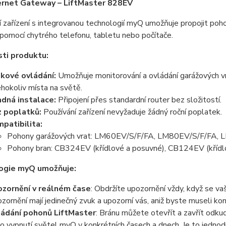
ernet Gateway – LiftMaster 828EV
 zařízení s integrovanou technologií myQ umožňuje propojit poho
pomocí chytrého telefonu, tabletu nebo počítače.
ti produktu:
kové ovládání:
Umožňuje monitorování a ovládání garážových vr
éhokoliv místa na světě.
dná instalace:
Připojení přes standardní router bez složitostí.
 poplatků:
Používání zařízení nevyžaduje žádný roční poplatek.
patibilita:
Pohony garážových vrat: LM60EV/S/F/FA, LM80EV/S/F/FA,
Pohony bran: CB324EV (křídlové a posuvné), CB124EV (kříd
ogie myQ umožňuje:
zornění v reálném čase
: Obdržíte upozornění vždy, když se v
zornění mají jedinečný zvuk a upozorní vás, aniž byste museli kon
ádání pohonů LiftMaster
: Bránu můžete otevřít a zavřít odkud
o vypnutí světel myQ v konkrétních časech a dnech. Je to jedno