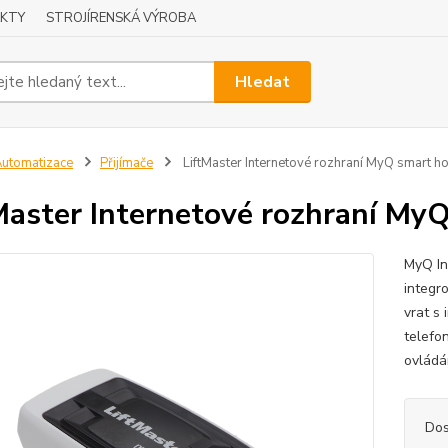
KTY
STROJÍRENSKÁ VÝROBA
Hledat
utomatizace
Přijímače
LiftMaster Internetové rozhraní MyQ smart 
Master Internetové rozhraní My
MyQ In
integr
vrat s
telefo
ovládá
Dos