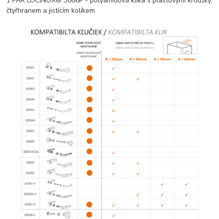
1 PÁR LOCINOX® 3006P - polyamidová klika s plastovými kroužky,
čtyřhranem a jistícím kolíkem