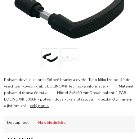
Polyamidová klika pro křídlové branky a dveře. Tut o kliku lze použít do
všech zámkových krabic LOCINOX®.Technické informace: • Materiál:
polyamid (barva černá • Hřídel 8x8x60 mmObsah balení: 1 PÁR
LOCINOX® 3006P - polyamidová klika s plastovými kroužky, čtyřhranem
a jistícím kol...
celý popis
Dostupnost
Na objednávku