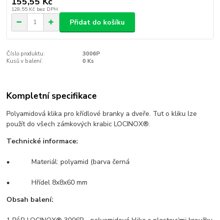
155,55 Kč
128,55 Kč
bez DPH
Přidat do košíku
Číslo produktu:
3006P
Kusů v balení:
0 Ks
Kompletní specifikace
Polyamidová klika pro křídlové branky a dveře. Tut o kliku lze
použít do všech zámkových krabic LOCINOX®.
Technické informace:
• Materiál: polyamid (barva černá
• Hřídel 8x8x60 mm
Obsah balení: