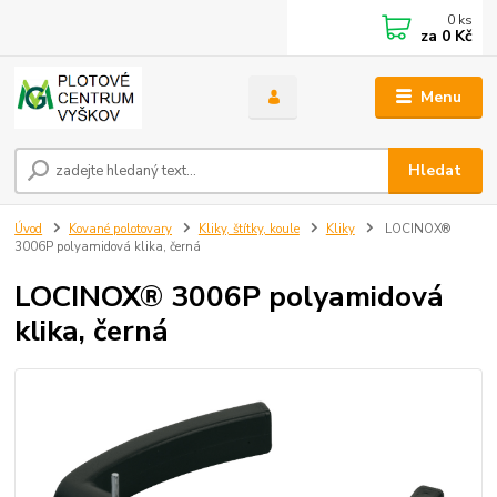
0
ks
za
0 Kč
Menu
Hledat
Úvod
Kované polotovary
Kliky, štítky, koule
Kliky
LOCINOX®
3006P polyamidová klika, černá
LOCINOX® 3006P polyamidová
klika, černá