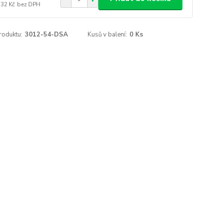
,32 Kč
bez DPH
roduktu:
3012-54-DSA
Kusů v balení:
0 Ks