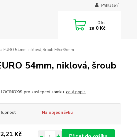
Přihlášení
0
ks
za
0 Kč
žka EURO 54mm, niklová, šroub M5x65mm
 EURO 54mm, niklová, šroub
 LOCINOX® pro zaslepení zámku.
celý popis
tupnost
Na objednávku
2,21 Kč
Přidat do košíku