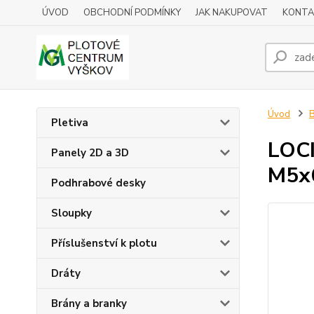
ÚVOD
OBCHODNÍ PODMÍNKY
JAK NAKUPOVAT
KONTA
Úvod
B
Pletiva
LOCI
Panely 2D a 3D
M5x
Podhrabové desky
Sloupky
Příslušenství k plotu
Dráty
Brány a branky