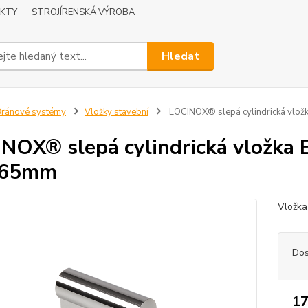
KTY
STROJÍRENSKÁ VÝROBA
Hledat
ránové systémy
Vložky stavební
LOCINOX® slepá cylindrická vlo
NOX® slepá cylindrická vložka
65mm
Vložka
Dos
17