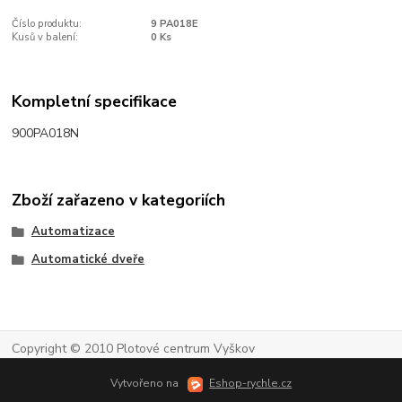
Číslo produktu:
9 PA018E
Kusů v balení:
0 Ks
Kompletní specifikace
900PA018N
Zboží zařazeno v kategoriích
Automatizace
Automatické dveře
Copyright © 2010 Plotové centrum Vyškov
Vytvořeno na
Eshop-rychle.cz