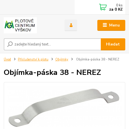
0
ks
za
0 Kč
Menu
Hledat
Úvod
Příslušenství k plotu
Objímky
Objímka-páska 38 - NEREZ
Objímka-páska 38 - NEREZ