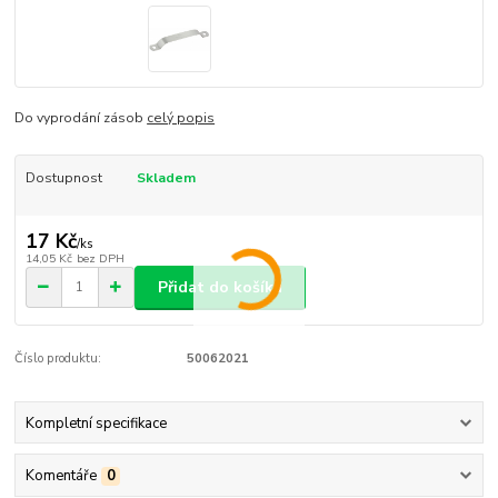
Do vyprodání zásob
celý popis
Dostupnost
Skladem
17 Kč
/
ks
14,05 Kč
bez DPH
Přidat do košíku
Číslo produktu:
50062021
Kompletní specifikace
Komentáře
0