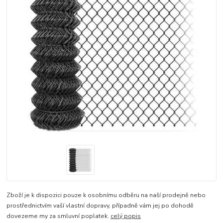
Zboží je k dispozici pouze k osobnímu odběru na naší prodejně nebo
prostřednictvím vaší vlastní dopravy, případně vám jej po dohodě
dovezeme my za smluvní poplatek.
celý popis