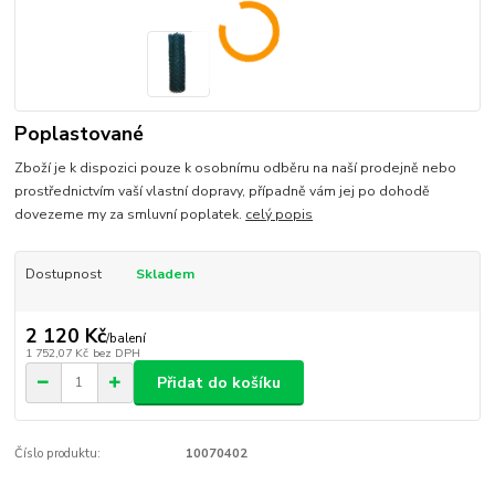
Poplastované
Zboží je k dispozici pouze k osobnímu odběru na naší prodejně nebo
prostřednictvím vaší vlastní dopravy, případně vám jej po dohodě
dovezeme my za smluvní poplatek.
celý popis
Dostupnost
Skladem
2 120 Kč
/
balení
1 752,07 Kč
bez DPH
Přidat do košíku
Číslo produktu:
10070402