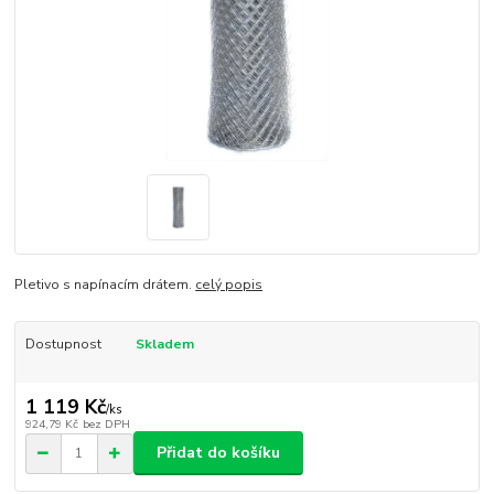
Pletivo s napínacím drátem.
celý popis
Dostupnost
Skladem
1 119 Kč
/
ks
924,79 Kč
bez DPH
Přidat do košíku