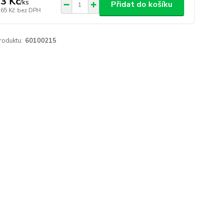
3 Kč
/
ks
Přidat do košíku
,65 Kč
bez DPH
roduktu:
60100215