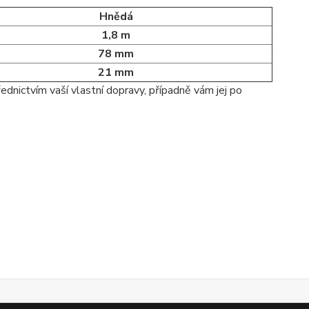
Hnědá
1,8 m
78 mm
21 mm
ednictvím vaší vlastní dopravy, případně vám jej po