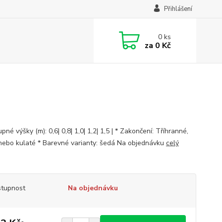
Přihlášení
0
ks
za
0 Kč
pné výšky (m): 0,6| 0,8| 1,0| 1,2| 1,5 | * Zakončení: Tříhranné,
nebo kulaté * Barevné varianty: šedá Na objednávku
celý
tupnost
Na objednávku