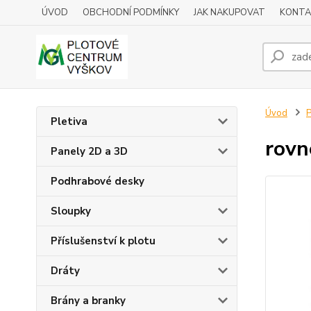
ÚVOD
OBCHODNÍ PODMÍNKY
JAK NAKUPOVAT
KONTA
Úvod
P
Pletiva
rovn
Panely 2D a 3D
Podhrabové desky
Sloupky
Příslušenství k plotu
Dráty
Brány a branky