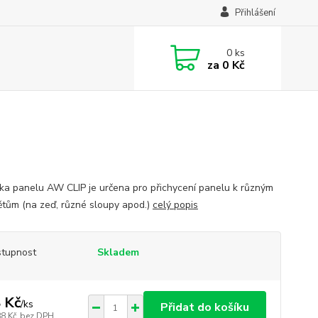
Přihlášení
0
ks
za
0 Kč
tka panelu AW CLIP je určena pro přichycení panelu k různým
tům (na zeď, různé sloupy apod.)
celý popis
tupnost
Skladem
 Kč
/
ks
Přidat do košíku
88 Kč
bez DPH