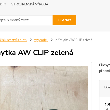
KTY
STROJÍRENSKÁ VÝROBA
Hledat
říslušenství k plotu
Výprodej
příchytka AW CLIP zelená
hytka AW CLIP zelená
Příchy
předmě
Dos
18
14,