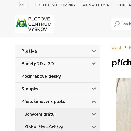
ÚVOD
OBCHODNÍ PODMÍNKY
JAK NAKUPOVAT
KONTA
Úvod
P
Pletiva
příc
Panely 2D a 3D
Podhrabové desky
Sloupky
Příslušenství k plotu
Uchycení drátu
Kloboučky - Stříšky