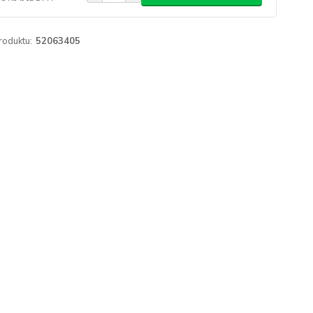
roduktu:
52063405