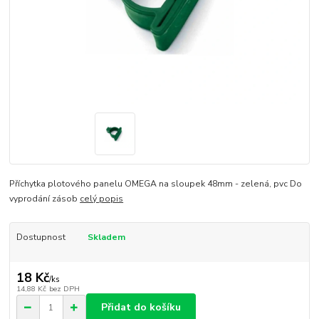
Příchytka plotového panelu OMEGA na sloupek 48mm - zelená, pvc Do
vyprodání zásob
celý popis
Dostupnost
Skladem
18 Kč
/
ks
14,88 Kč
bez DPH
Přidat do košíku