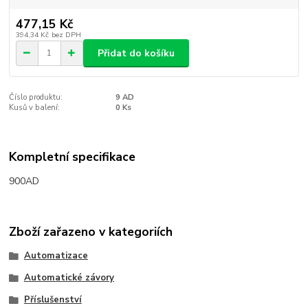
477,15 Kč
394,34 Kč
bez DPH
Přidat do košíku
Číslo produktu:
9 AD
Kusů v balení:
0 Ks
Kompletní specifikace
900AD
Zboží zařazeno v kategoriích
Automatizace
Automatické závory
Příslušenství