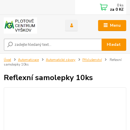
0
ks
za
0 Kč
Menu
Hledat
Úvod
Automatizace
Automatické závory
Příslušenství
Reflexní
samolepky 10ks
Reflexní samolepky 10ks