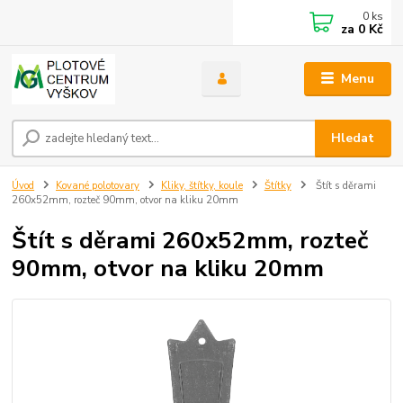
0
ks
za
0 Kč
Menu
Hledat
Úvod
Kované polotovary
Kliky, štítky, koule
Štítky
Štít s děrami
260x52mm, rozteč 90mm, otvor na kliku 20mm
Štít s děrami 260x52mm, rozteč
90mm, otvor na kliku 20mm