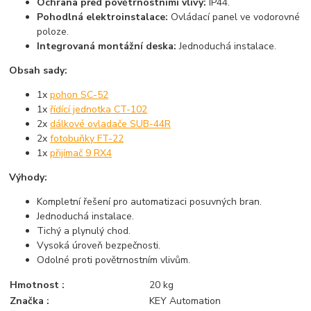
Ochrana před povětrnostními vlivy:
IP44.
Pohodlná elektroinstalace:
Ovládací panel ve vodorovné
poloze.
Integrovaná montážní deska:
Jednoduchá instalace.
Obsah sady:
1x
pohon SC-52
1x
řídící jednotka CT-102
2x
dálkové ovladače SUB-44R
2x
fotobuňky FT-22
1x
přijímač 9 RX4
Výhody:
Kompletní řešení pro automatizaci posuvných bran.
Jednoduchá instalace.
Tichý a plynulý chod.
Vysoká úroveň bezpečnosti.
Odolné proti povětrnostním vlivům.
Hmotnost :
20 kg
Značka :
KEY Automation