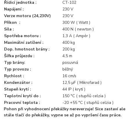
Řídicí jednotka :
CT-102
Napájení :
230 V
Verze motoru (24,230V)
230 V
Příkon :
300 W ( Watt )
Síla :
400 N ( newton )
Spotřeba motoru :
1,3 A ( Ampér )
Maximální zatížení :
400 kg
Dop. hmotnost brány :
200 kg
Šířka průjezdu :
4,5 m
Typ brány:
posuvná
Typ provozu :
běžný
Rychlost :
16 cm/s
Kondenzátor :
12,5 μF ( Mikrofarad )
Stupeň krytí :
44 IP ( krytí )
Teplotní krytí do :
150 °C ( stupňů celzia )
Pracovní teplota :
-20 +55 °C ( stupňů celzia )
Pohon při vyhodnocení překážky nereverzuje! Sice zastaví ale
stále tlačí do překážky, vypne se až po vypršení času práce.