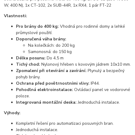
W, 400 N), 1x CT-102, 2x SUB-44R, 1x RX4, 1 pár FT-22
Vlastnosti:
Pro brány do 400 kg:
Vhodná pro rodinné domy a lehké
průmyslové použití.
Doporučená váha brány:
Na kolečkách: do 200 kg
Samonosná: do 150 kg
Délka posunu:
Do 4,5 m
Tichý chod:
Nylonový hřeben s kovovým jádrem 10x10 mm.
Zpomalení při otevírání a zavírání:
Plynulý a bezpečný
pohyb brány.
Ochrana před povětrnostními vlivy:
IP44.
Pohodlná elektroinstalace:
Ovládací panel ve vodorovné
poloze.
Integrovaná montážní deska:
Jednoduchá instalace.
Výhody:
Kompletní řešení pro automatizaci posuvných bran.
Jednoduchá instalace.