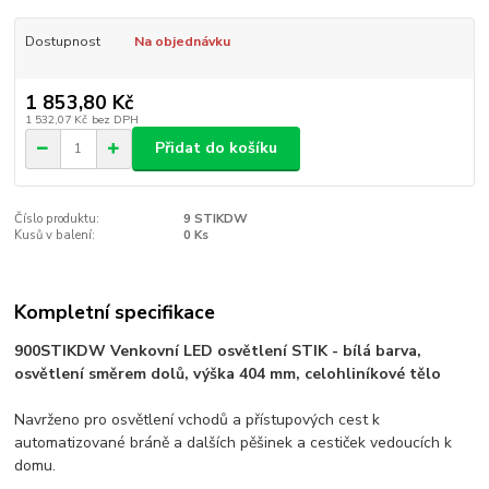
Dostupnost
Na objednávku
1 853,80 Kč
1 532,07 Kč
bez DPH
Přidat do košíku
Číslo produktu:
9 STIKDW
Kusů v balení:
0 Ks
Kompletní specifikace
900STIKDW Venkovní LED osvětlení STIK - bílá barva,
osvětlení směrem dolů, výška 404 mm, celohliníkové tělo
Navrženo pro osvětlení vchodů a přístupových cest k
automatizované bráně a dalších pěšinek a cestiček vedoucích k
domu.