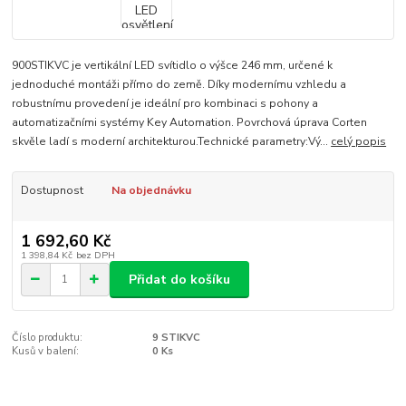
900STIKVC je vertikální LED svítidlo o výšce 246 mm, určené k
jednoduché montáži přímo do země. Díky modernímu vzhledu a
robustnímu provedení je ideální pro kombinaci s pohony a
automatizačními systémy Key Automation. Povrchová úprava Corten
skvěle ladí s moderní architekturou.Technické parametry:Vý...
celý popis
Dostupnost
Na objednávku
1 692,60 Kč
1 398,84 Kč
bez DPH
Přidat do košíku
Číslo produktu:
9 STIKVC
Kusů v balení:
0 Ks