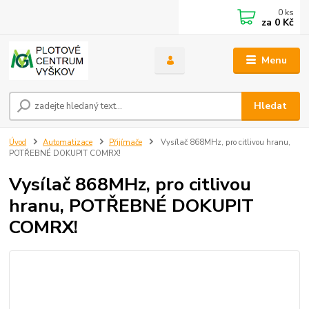
0
ks
za
0 Kč
Menu
Hledat
Úvod
Automatizace
Přijímače
Vysílač 868MHz, pro citlivou hranu,
POTŘEBNÉ DOKUPIT COMRX!
Vysílač 868MHz, pro citlivou
hranu, POTŘEBNÉ DOKUPIT
COMRX!