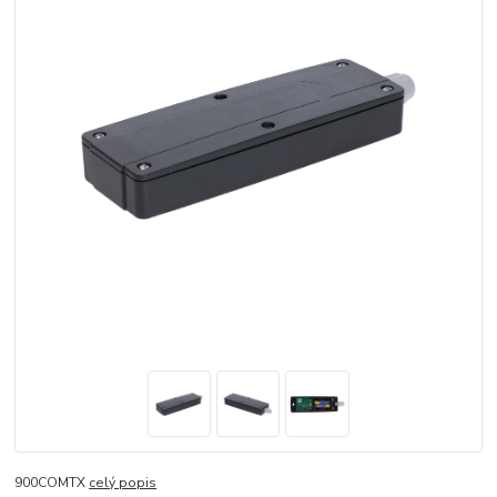
900COMTX
celý popis