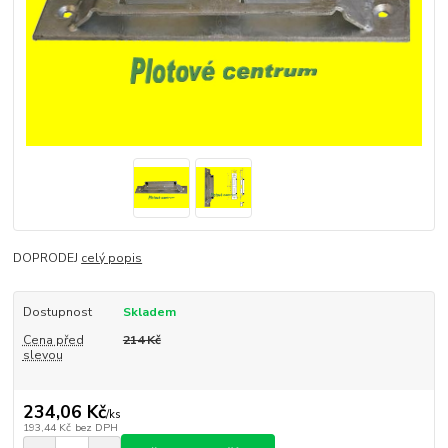
DOPRODEJ
celý popis
Dostupnost
Skladem
Cena před
214 Kč
slevou
234,06 Kč
/
ks
193,44 Kč
bez DPH