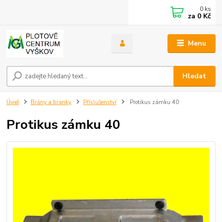
0
ks
za
0 Kč
Menu
Hledat
Úvod
Brány a branky
Příslušenství
Protikus zámku 40
Protikus zámku 40